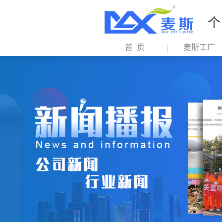
个
首 页
麦斯工厂