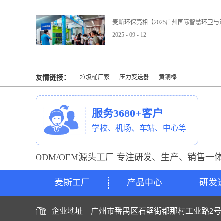
麦斯环保亮相【2025广州国际智慧环卫
2025
-
09
-
12
友情链接：
垃圾桶厂家
压力变送器
黄铜棒
服务3680+客户
学校、机场、车站、中心等
ODM/OEM源头工厂 专注研发、生产、销售一
麦斯工厂
产品中心
研发
企业地址—广州市番禺区石壁街都那村工业路2