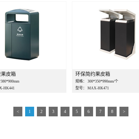
卫果皮箱
环保简约果皮箱
*380*900mm
规格：
300*350*990mm/个
X-HK441
型号：
MAX-HK471
<
1
2
3
4
5
6
7
8
>