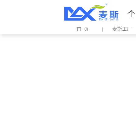
个
首 页
麦斯工厂