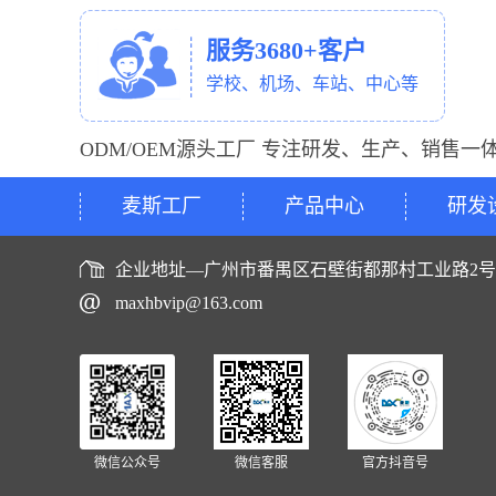
服务3680+客户
学校、机场、车站、中心等
ODM/OEM源头工厂 专注研发、生产、销售一
麦斯工厂
产品中心
研发
企业地址—广州市番禺区石壁街都那村工业路2
maxhbvip@163.com
微信公众号
微信客服
官方抖音号