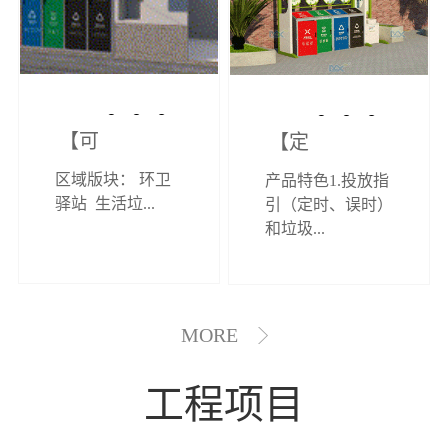
【可定制】综
【定制效果展
区域版块： 环卫
产品特色1.投放指
合环卫驿站
示】垃圾分类
驿站 生活垃...
引（定时、误时）
和垃圾...
亭
MORE
工程项目