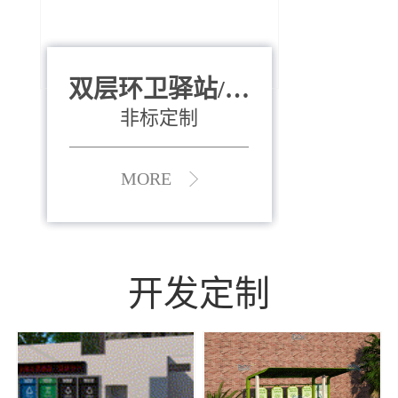
双层环卫驿站/资
全运会垃圾桶
880*400*970mm
源收集中心
（广州）
非标定制
MORE
MORE
开发定制