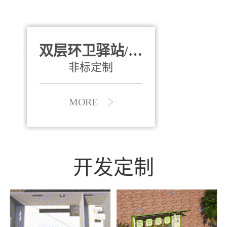
双层环卫驿站/资
全运会垃圾桶
880*400*970mm
源收集中心
（广州）
非标定制
MORE
MORE
开发定制