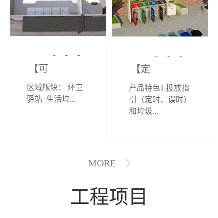
【可定制】综
【定制效果展
区域版块： 环卫
产品特色1.投放指
合环卫驿站
示】垃圾分类
驿站 生活垃...
引（定时、误时）
和垃圾...
亭
MORE
工程项目