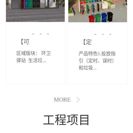
【可定制】综
【定制效果展
区域版块： 环卫
产品特色1.投放指
合环卫驿站
示】垃圾分类
驿站 生活垃...
引（定时、误时）
和垃圾...
亭
MORE
工程项目