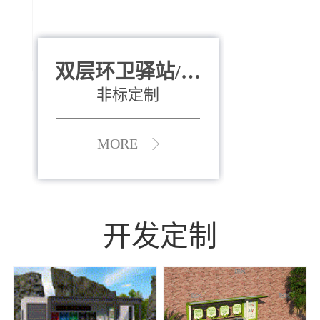
双层环卫驿站/资
全运会垃圾桶
880*400*970mm
源收集中心
（广州）
非标定制
MORE
MORE
开发定制