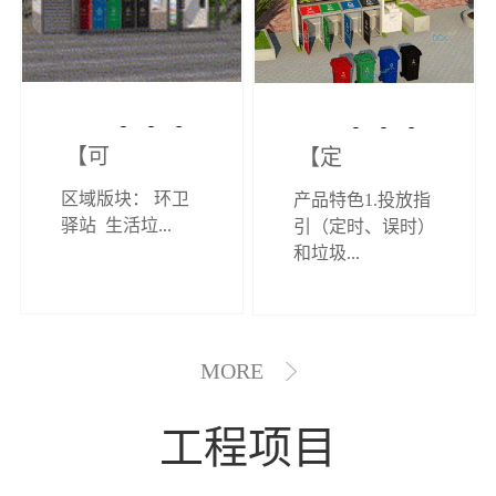
【可定制】综
【定制效果展
区域版块： 环卫
产品特色1.投放指
合环卫驿站
示】垃圾分类
驿站 生活垃...
引（定时、误时）
和垃圾...
亭
MORE
工程项目