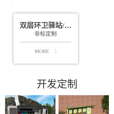
双层环卫驿站/资
全运会垃圾桶
880*400*970mm
源收集中心
（广州）
非标定制
MORE
MORE
开发定制