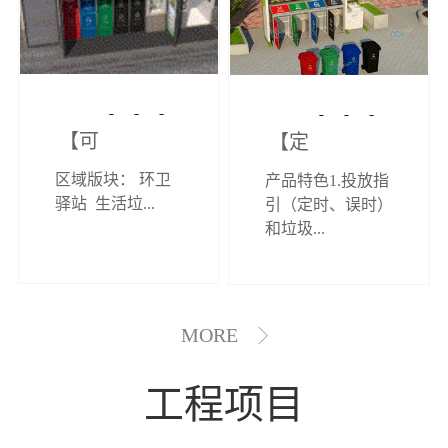
【可定制】综
【定制效果展
区域版块： 环卫
产品特色1.投放指
合环卫驿站
示】垃圾分类
驿站 生活垃...
引（定时、误时）
和垃圾...
亭
MORE
工程项目