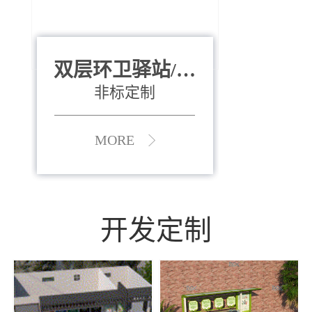
双层环卫驿站/资
全运会垃圾桶
880*400*970mm
源收集中心
（广州）
非标定制
MORE
MORE
开发定制