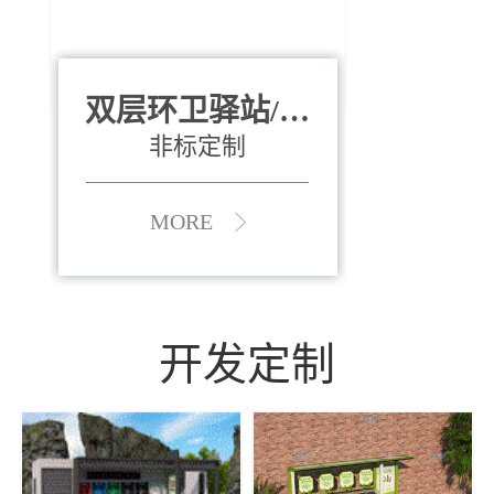
双层环卫驿站/资
全运会垃圾桶
880*400*970mm
源收集中心
（广州）
非标定制
MORE
MORE
开发定制