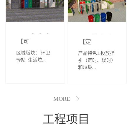
【可定制】综
【定制效果展
区域版块： 环卫
产品特色1.投放指
合环卫驿站
示】垃圾分类
驿站 生活垃...
引（定时、误时）
和垃圾...
亭
MORE
工程项目