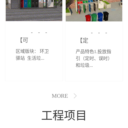
【可定制】综
【定制效果展
区域版块： 环卫
产品特色1.投放指
合环卫驿站
示】垃圾分类
驿站 生活垃...
引（定时、误时）
和垃圾...
亭
MORE
工程项目