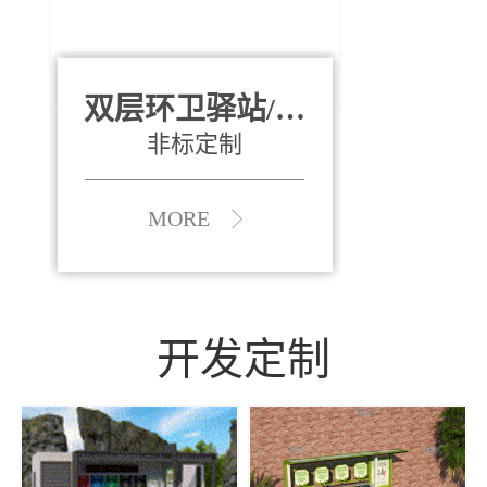
双层环卫驿站/资
全运会垃圾桶
880*400*970mm
源收集中心
（广州）
非标定制
MORE
MORE
开发定制