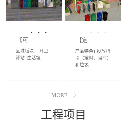
【可定制】综
【定制效果展
区域版块： 环卫
产品特色1.投放指
合环卫驿站
示】垃圾分类
驿站 生活垃...
引（定时、误时）
和垃圾...
亭
MORE
工程项目