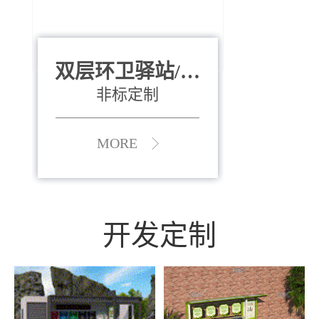
双层环卫驿站/资
全运会垃圾桶
880*400*970mm
源收集中心
（广州）
非标定制
MORE
MORE
开发定制