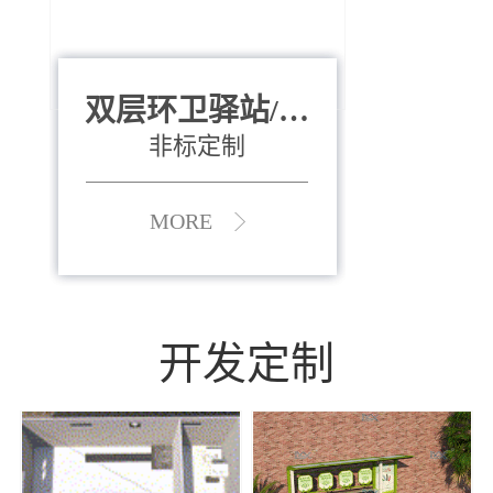
双层环卫驿站/资
全运会垃圾桶
880*400*970mm
源收集中心
（广州）
非标定制
MORE
MORE
开发定制