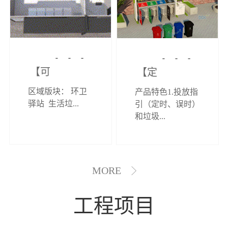
【可定制】综
【定制效果展
区域版块： 环卫
产品特色1.投放指
合环卫驿站
示】垃圾分类
驿站 生活垃...
引（定时、误时）
和垃圾...
亭
MORE
工程项目