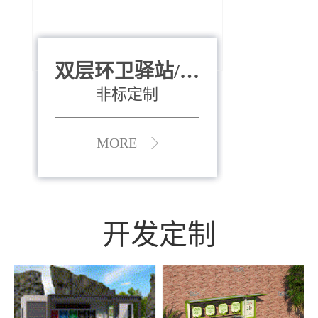
双层环卫驿站/资
全运会垃圾桶
880*400*970mm
源收集中心
（广州）
非标定制
MORE
MORE
开发定制