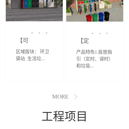
【可定制】综
【定制效果展
区域版块： 环卫
产品特色1.投放指
合环卫驿站
示】垃圾分类
驿站 生活垃...
引（定时、误时）
和垃圾...
亭
MORE
工程项目