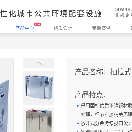
ODM/O
性化城市公共环境配套设施
非 标 定 
产品中心
研发设计
麦斯案例
产品名称：
抽拉式
产品特点：
采用国标优质不锈钢材
处理，细节拼接精美无
敞开式分色烤漆投口设