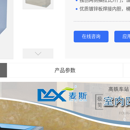
独创两侧抽拉式开门，
优质镀锌板焊接内胆，
在线咨询
应
产品参数