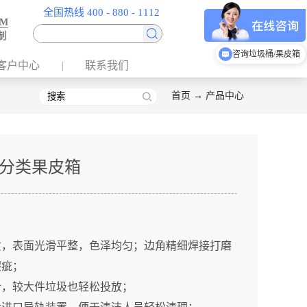
全国热线 400 - 880 - 1112
EM
制
咨询烟灰柱
客户中心
联系我们
首页
→
产品中心
分类果皮箱
质，表面光滑平整，色泽均匀；边角精细焊接打磨
瑕疵；
计，较大件垃圾也轻松投放；