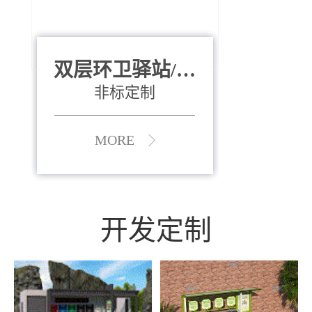
双层环卫驿站/资
全运会垃圾桶
880*400*970mm
源收集中心
（广州）
非标定制
MORE
MORE
开发定制