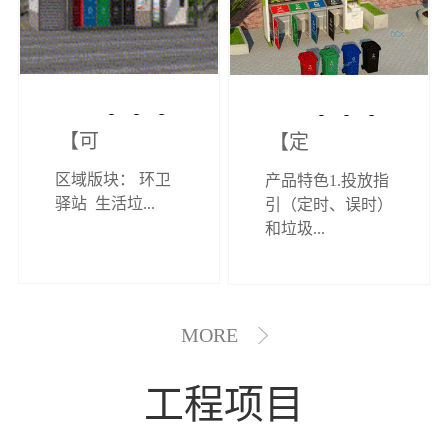
【可定制】综
【定制效果展
区域版块： 环卫
产品特色1.投放指
合环卫驿站
示】垃圾分类
驿站 生活垃...
引（定时、误时）
和垃圾...
亭
MORE
工程项目