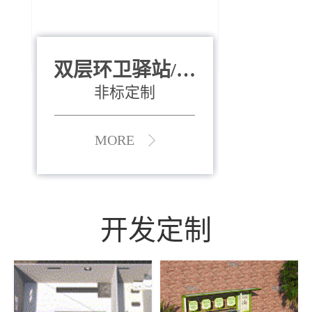
双层环卫驿站/资
全运会垃圾桶
880*400*970mm
源收集中心
（广州）
非标定制
MORE
MORE
开发定制