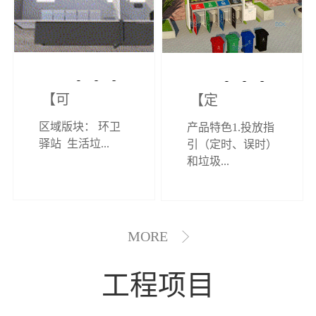
【可定制】综
【定制效果展
区域版块： 环卫
产品特色1.投放指
合环卫驿站
示】垃圾分类
驿站 生活垃...
引（定时、误时）
和垃圾...
亭
MORE
工程项目