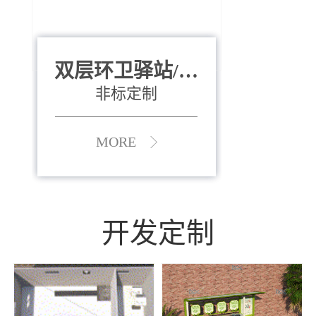
双层环卫驿站/资
全运会垃圾桶
880*400*970mm
源收集中心
（广州）
非标定制
MORE
MORE
开发定制