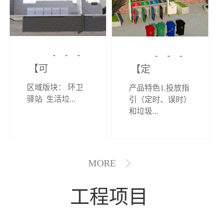
【可定制】综
【定制效果展
区域版块： 环卫
产品特色1.投放指
合环卫驿站
示】垃圾分类
驿站 生活垃...
引（定时、误时）
和垃圾...
亭
MORE
工程项目