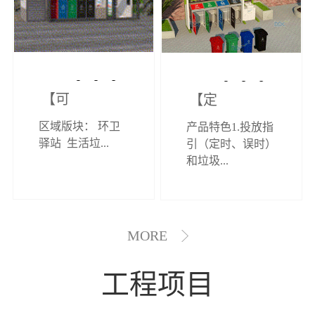
【可定制】综
【定制效果展
区域版块： 环卫
产品特色1.投放指
合环卫驿站
示】垃圾分类
驿站 生活垃...
引（定时、误时）
和垃圾...
亭
MORE
工程项目