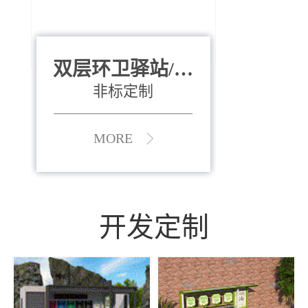
双层环卫驿站/资
全运会垃圾桶
880*400*970mm
源收集中心
（广州）
非标定制
MORE
MORE
开发定制