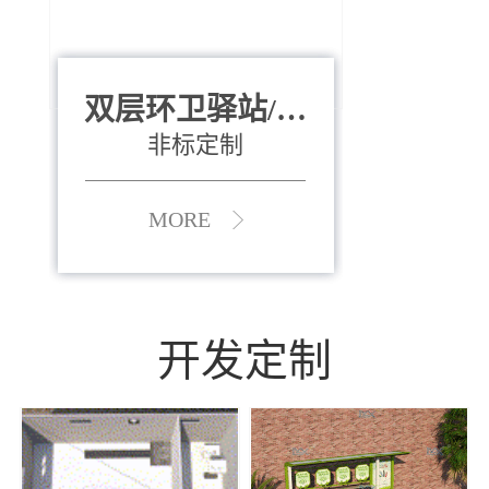
双层环卫驿站/资
全运会垃圾桶
880*400*970mm
源收集中心
（广州）
非标定制
MORE
MORE
开发定制