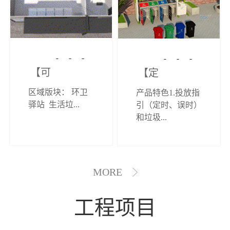
【可定制】综
【定制效果展
区域版块： 环卫
产品特色1.投放指
合环卫驿站
示】垃圾分类
驿站 生活垃...
引（定时、误时）
和垃圾...
亭
MORE
工程项目