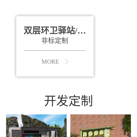
双层环卫驿站/资
全运会垃圾桶
880*400*970mm
源收集中心
（广州）
非标定制
MORE
MORE
开发定制