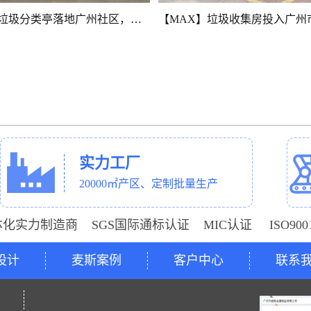
【MAX】垃圾分类亭落地广州社区，彰显绿色宜居环境
实力工厂
20000㎡产区、定制批量生产
体化实力制造商 SGS国际通标认证 MIC认证 ISO9
设计
麦斯案例
客户中心
联系
号