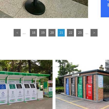
<
...
18
19
20
21
22
23
...
>