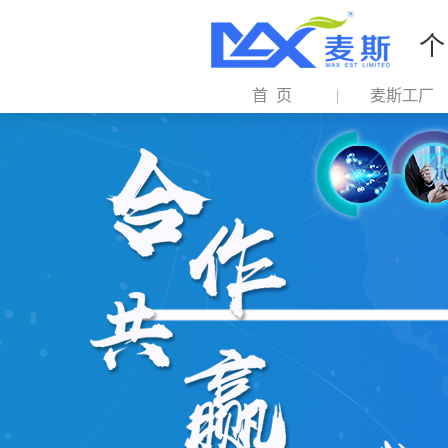
个
首 页
麦斯工厂