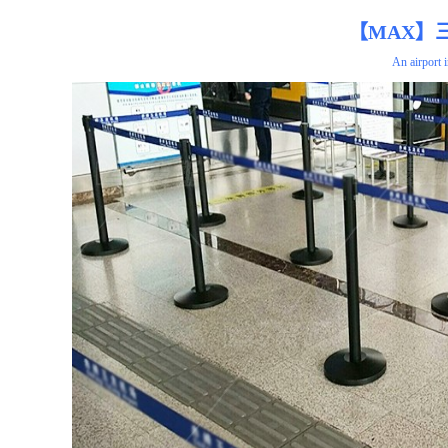
【MAX】
An airport 