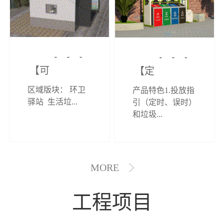
【可定制】综
【定制效果展
区域版块： 环卫
产品特色1.投放指
合环卫驿站
示】垃圾分类
驿站 生活垃...
引（定时、误时）
和垃圾...
亭
MORE
工程项目