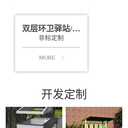
双层环卫驿站/资
全运会垃圾桶
880*400*970mm
源收集中心
（广州）
非标定制
MORE
MORE
开发定制