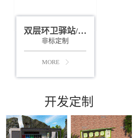
双层环卫驿站/资
全运会垃圾桶
880*400*970mm
源收集中心
（广州）
非标定制
MORE
MORE
开发定制