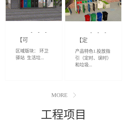
【可定制】综
【定制效果展
区域版块： 环卫
产品特色1.投放指
合环卫驿站
示】垃圾分类
驿站 生活垃...
引（定时、误时）
和垃圾...
亭
MORE
工程项目