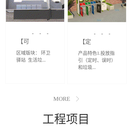
【可定制】综
【定制效果展
区域版块： 环卫
产品特色1.投放指
合环卫驿站
示】垃圾分类
驿站 生活垃...
引（定时、误时）
和垃圾...
亭
MORE
工程项目