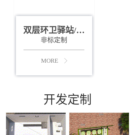
双层环卫驿站/资
全运会垃圾桶
880*400*970mm
源收集中心
（广州）
非标定制
MORE
MORE
开发定制