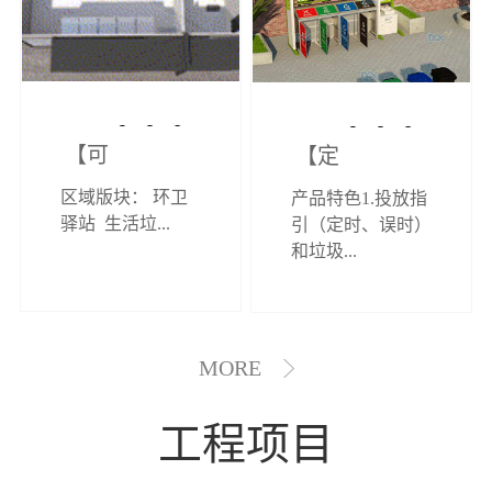
【可定制】综
【定制效果展
区域版块： 环卫
产品特色1.投放指
合环卫驿站
示】垃圾分类
驿站 生活垃...
引（定时、误时）
和垃圾...
亭
MORE
工程项目