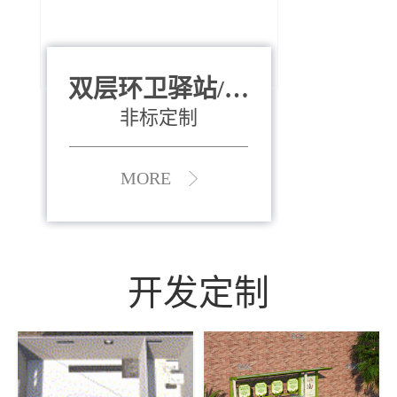
双层环卫驿站/资
全运会垃圾桶
880*400*970mm
源收集中心
（广州）
非标定制
MORE
MORE
开发定制