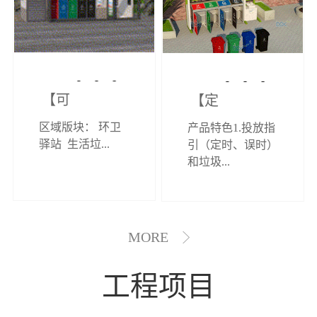
【可定制】综
【定制效果展
区域版块： 环卫
产品特色1.投放指
合环卫驿站
示】垃圾分类
驿站 生活垃...
引（定时、误时）
和垃圾...
亭
MORE
工程项目