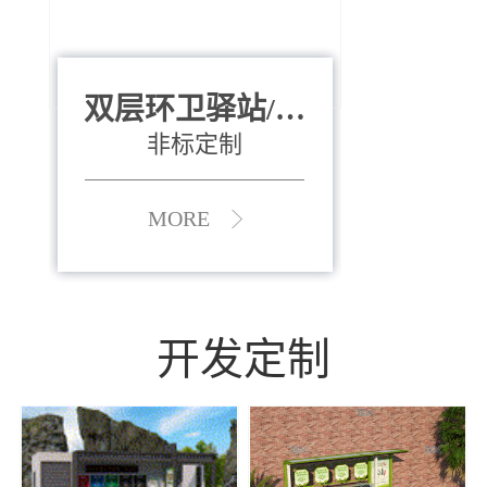
双层环卫驿站/资
全运会垃圾桶
880*400*970mm
源收集中心
（广州）
非标定制
MORE
MORE
开发定制