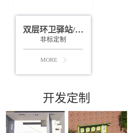
双层环卫驿站/资
全运会垃圾桶
880*400*970mm
源收集中心
（广州）
非标定制
MORE
MORE
开发定制