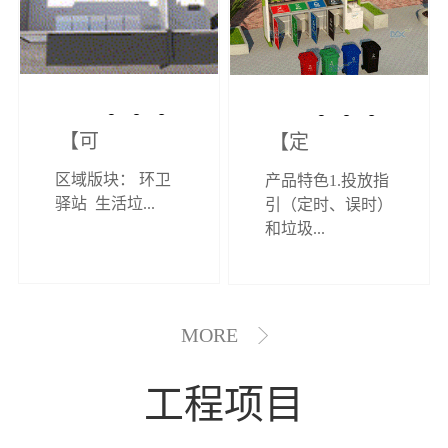
【可定制】综
【定制效果展
区域版块： 环卫
产品特色1.投放指
合环卫驿站
示】垃圾分类
驿站 生活垃...
引（定时、误时）
和垃圾...
亭
MORE
工程项目