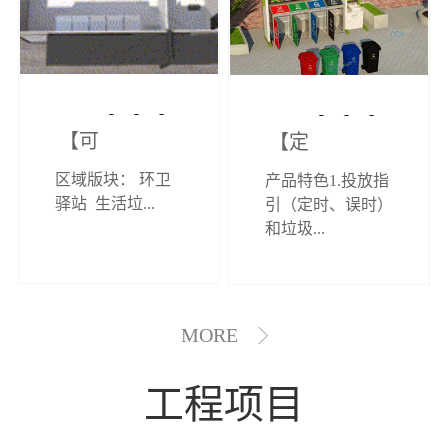
【可定制】综
【定制效果展
区域版块： 环卫
产品特色1.投放指
合环卫驿站
示】垃圾分类
驿站 生活垃...
引（定时、误时）
和垃圾...
亭
MORE
工程项目