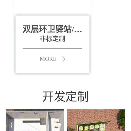
双层环卫驿站/资
全运会垃圾桶
880*400*970mm
源收集中心
（广州）
非标定制
MORE
MORE
开发定制