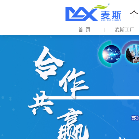
个
首 页
麦斯工厂