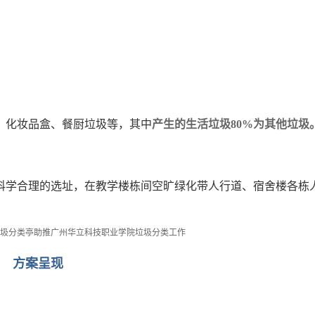
、化妆品盒、餐厨垃圾等
，
其中
产生的生活垃圾
80%
为其他垃圾
科学合理的选址，在教学楼栋间空旷绿化带人行道、宿舍楼各栋
方案呈现