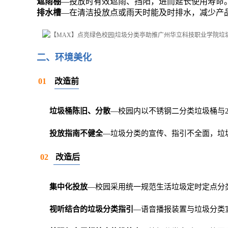
遮雨棚
—投放时有效遮雨、挡阳，进而延长使用寿命
排水槽
—在清洁投放点或雨天时能及时排水，减少产
二、环境美化
01
改造前
垃圾桶陈旧、分散
—校园内以不锈钢二分类垃圾桶与2
投放指南不健全
—垃圾分类的宣传、指引不全面，垃
0
2
改造后
集中化投放
—校园采用统一规范生活垃圾定时定点分
视听结合的垃圾分类指引
—语音播报装置与垃圾分类