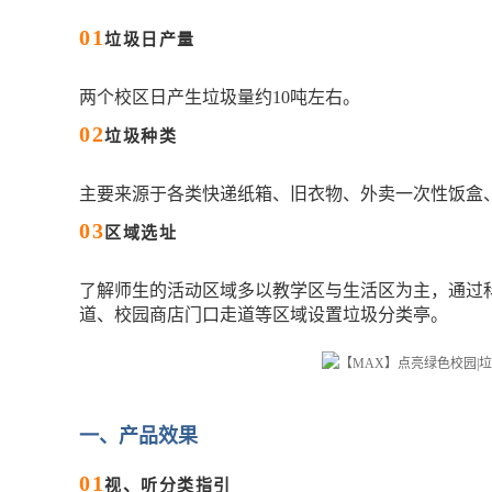
0
1
垃圾日产量
两个校区日产生垃圾量约10吨左右。
0
2
垃圾种类
主要来源于各类快递纸箱、旧衣物、外卖一次性饭盒
0
3
区域选址
了解师生的活动区域多以教学区与生活区为主，通过
道、校园商店门口走道等区域设置垃圾分类亭。
一、产品效果
0
1
视、听分类指引