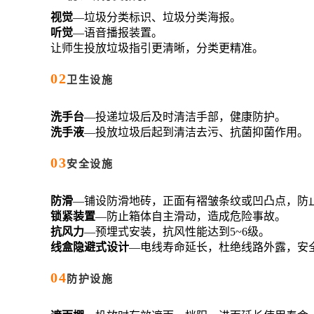
视觉
—垃圾分类标识、垃圾分类海报。
听觉
—语音播报装置。
让师生投放垃圾指引更清晰，分类更精准。
0
2
卫生设施
洗手台
—投递垃圾后及时清洁手部，健康防护。
洗手液
—投放垃圾后起到清洁去污、抗菌抑菌作用。
0
3
安全设施
防滑
—铺设防滑地砖，正面有褶皱条纹或凹凸点，防
锁紧装置
—防止箱体自主滑动，造成危险事故。
抗风力
—预埋式安装，抗风性能达到5~6级。
线盒隐避式设计
—电线寿命延长，杜绝线路外露，安
0
4
防护设施