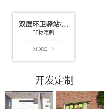
双层环卫驿站/资
全运会垃圾桶
880*400*970mm
源收集中心
（广州）
非标定制
MORE
MORE
开发定制