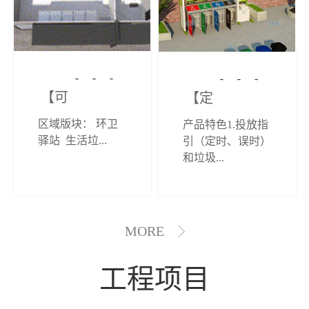
【可定制】综
【定制效果展
区域版块： 环卫
产品特色1.投放指
合环卫驿站
示】垃圾分类
驿站 生活垃...
引（定时、误时）
和垃圾...
亭
MORE
工程项目