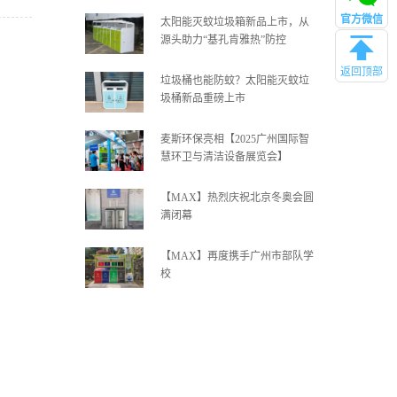
官方微信
太阳能灭蚊垃圾箱新品上市，从
源头助力“基孔肯雅热”防控
返回顶部
垃圾桶也能防蚊？太阳能灭蚊垃
圾桶新品重磅上市
麦斯环保亮相【2025广州国际智
慧环卫与清洁设备展览会】
【MAX】热烈庆祝北京冬奥会圆
满闭幕
【MAX】再度携手广州市部队学
校