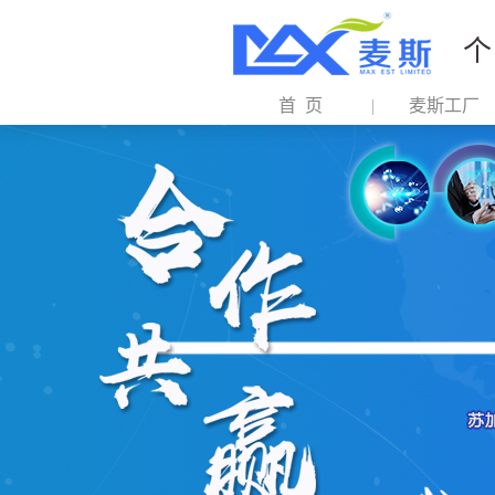
个
首 页
麦斯工厂