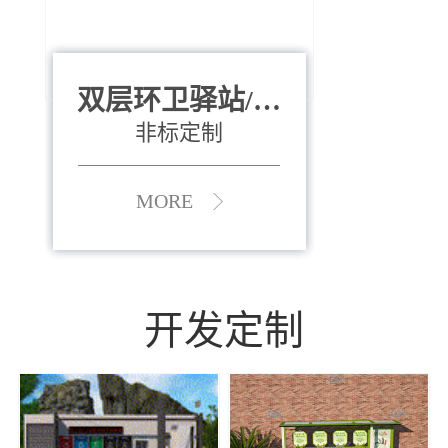
双层环卫驿站/资
全运会垃圾桶
880*400*970mm
源收集中心
（广州）
非标定制
MORE
MORE
开发定制