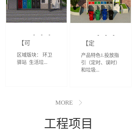
【可定制】综
【定制效果展
区域版块： 环卫
产品特色1.投放指
合环卫驿站
示】垃圾分类
驿站 生活垃...
引（定时、误时）
和垃圾...
亭
MORE
工程项目