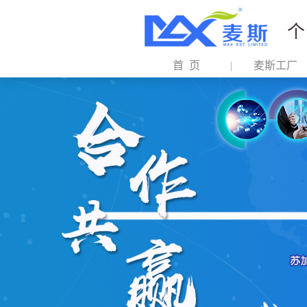
个
首 页
麦斯工厂