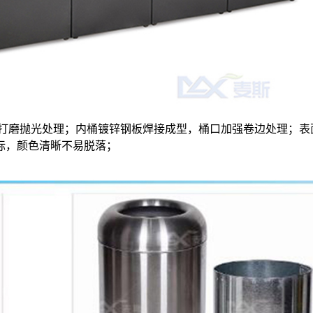
，精细打磨抛光处理；内桶镀锌钢板焊接成型，桶口加强卷边处理；表
标，颜色清晰不易脱落；