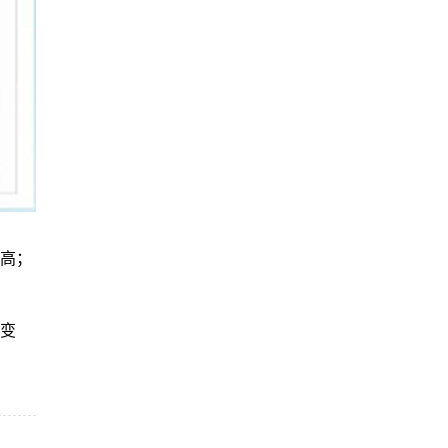
能高；
易变