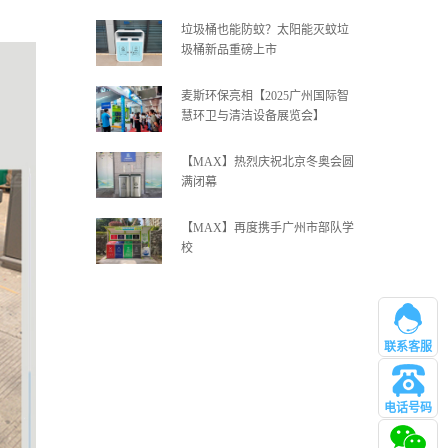
垃圾桶也能防蚊？太阳能灭蚊垃
圾桶新品重磅上市
麦斯环保亮相【2025广州国际智
慧环卫与清洁设备展览会】
【MAX】热烈庆祝北京冬奥会圆
满闭幕
【MAX】再度携手广州市部队学
校
联系客服
电话号码
管理