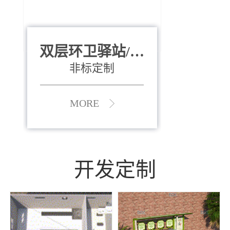
双层环卫驿站/资
全运会垃圾桶
880*400*970mm
源收集中心
（广州）
非标定制
MORE
MORE
开发定制