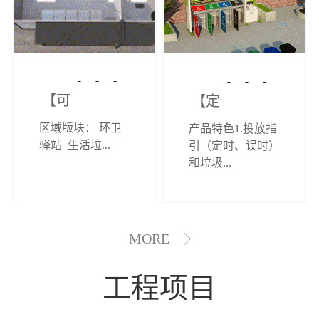
【可定制】综
【定制效果展
区域版块： 环卫
产品特色1.投放指
合环卫驿站
示】垃圾分类
驿站 生活垃...
引（定时、误时）
和垃圾...
亭
MORE
工程项目