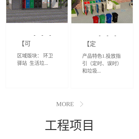
【可定制】综
【定制效果展
区域版块： 环卫
产品特色1.投放指
合环卫驿站
示】垃圾分类
驿站 生活垃...
引（定时、误时）
和垃圾...
亭
MORE
工程项目