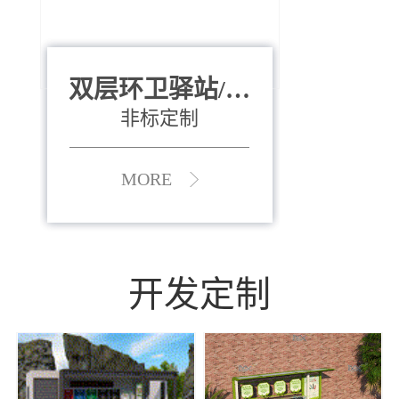
双层环卫驿站/资
全运会垃圾桶
880*400*970mm
源收集中心
（广州）
非标定制
MORE
MORE
开发定制