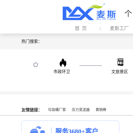
个
首 页
麦斯工厂
热门搜索：
市政环卫
文旅景区
友情链接：
垃圾桶厂家
压力变送器
黄铜棒
服务3680+客户