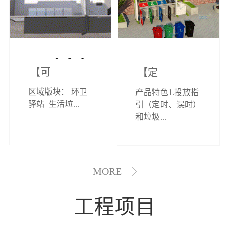
【可定制】综
【定制效果展
区域版块： 环卫
产品特色1.投放指
合环卫驿站
示】垃圾分类
驿站 生活垃...
引（定时、误时）
和垃圾...
亭
MORE
工程项目