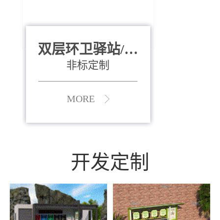
双层环卫驿站/资
全运会垃圾桶
880*400*970mm
源收集中心
（广州）
非标定制
MORE
MORE
开发定制