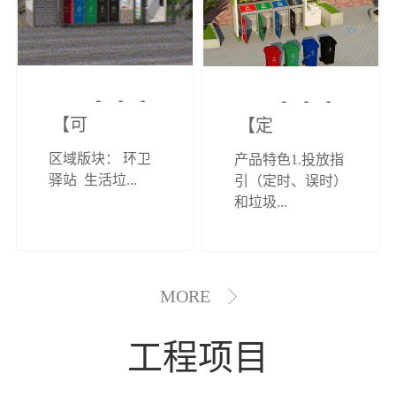
【可定制】综
【定制效果展
区域版块： 环卫
产品特色1.投放指
合环卫驿站
示】垃圾分类
驿站 生活垃...
引（定时、误时）
和垃圾...
亭
MORE
工程项目