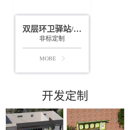
双层环卫驿站/资
全运会垃圾桶
880*400*970mm
源收集中心
（广州）
非标定制
MORE
MORE
开发定制