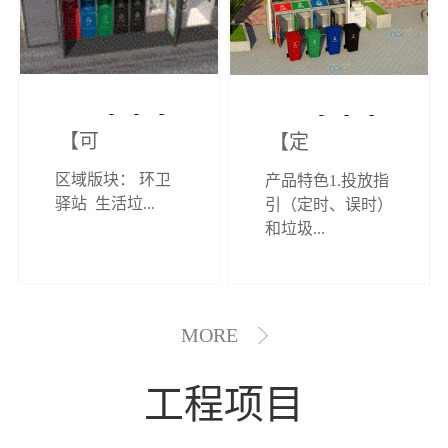
【可定制】综
【定制效果展
区域版块： 环卫
产品特色1.投放指
合环卫驿站
示】垃圾分类
驿站 生活垃...
引（定时、误时）
和垃圾...
亭
MORE
工程项目