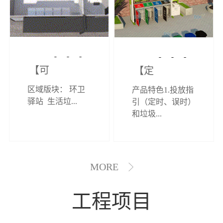
【可定制】综
【定制效果展
区域版块： 环卫
产品特色1.投放指
合环卫驿站
示】垃圾分类
驿站 生活垃...
引（定时、误时）
和垃圾...
亭
MORE
工程项目