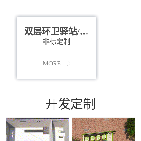
双层环卫驿站/资
全运会垃圾桶
880*400*970mm
源收集中心
（广州）
非标定制
MORE
MORE
开发定制