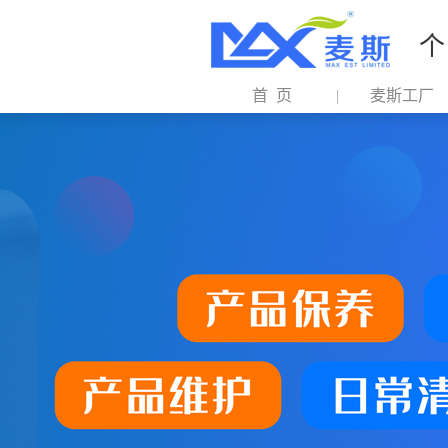
个
首 页
麦斯工厂