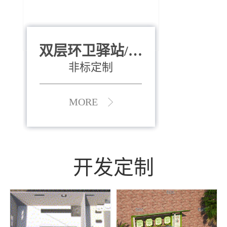
双层环卫驿站/资
全运会垃圾桶
880*400*970mm
源收集中心
（广州）
非标定制
MORE
MORE
开发定制