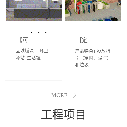
【可定制】综
【定制效果展
区域版块： 环卫
产品特色1.投放指
合环卫驿站
示】垃圾分类
驿站 生活垃...
引（定时、误时）
和垃圾...
亭
MORE
工程项目