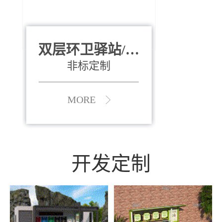
双层环卫驿站/资
全运会垃圾桶
880*400*970mm
源收集中心
（广州）
非标定制
MORE
MORE
开发定制