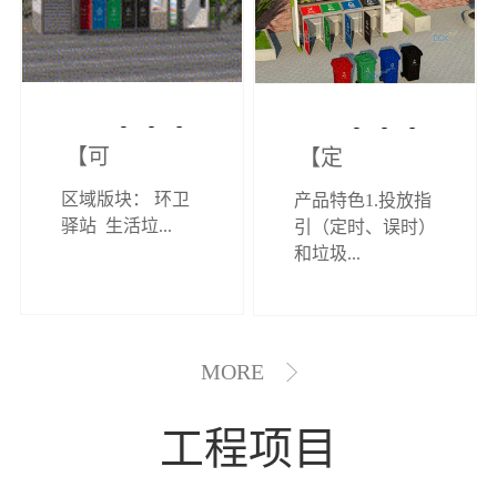
【可定制】综
【定制效果展
区域版块： 环卫
产品特色1.投放指
合环卫驿站
示】垃圾分类
驿站 生活垃...
引（定时、误时）
和垃圾...
亭
MORE
工程项目