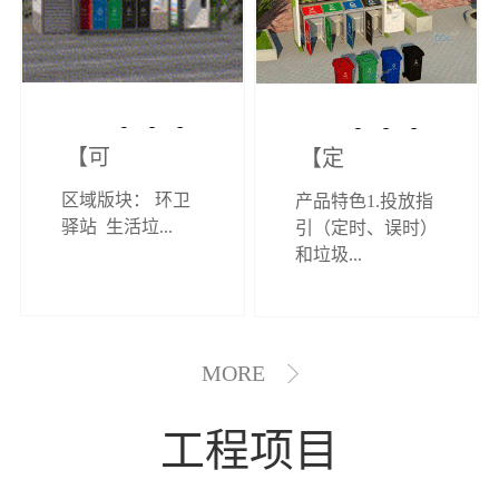
【可定制】综
【定制效果展
区域版块： 环卫
产品特色1.投放指
合环卫驿站
示】垃圾分类
驿站 生活垃...
引（定时、误时）
和垃圾...
亭
MORE
工程项目