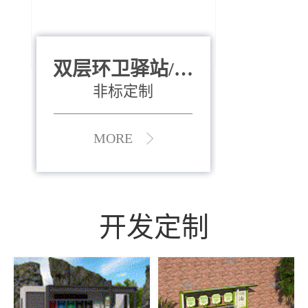
双层环卫驿站/资
全运会垃圾桶
880*400*970mm
源收集中心
（广州）
非标定制
MORE
MORE
开发定制