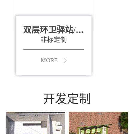
双层环卫驿站/资
全运会垃圾桶
880*400*970mm
源收集中心
（广州）
非标定制
MORE
MORE
开发定制