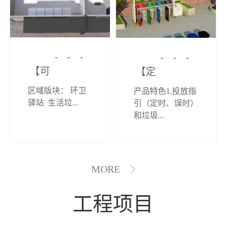
【可定制】综
【定制效果展
区域版块： 环卫
产品特色1.投放指
合环卫驿站
示】垃圾分类
驿站 生活垃...
引（定时、误时）
和垃圾...
亭
MORE
工程项目