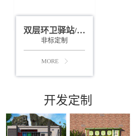
双层环卫驿站/资
全运会垃圾桶
880*400*970mm
源收集中心
（广州）
非标定制
MORE
MORE
开发定制