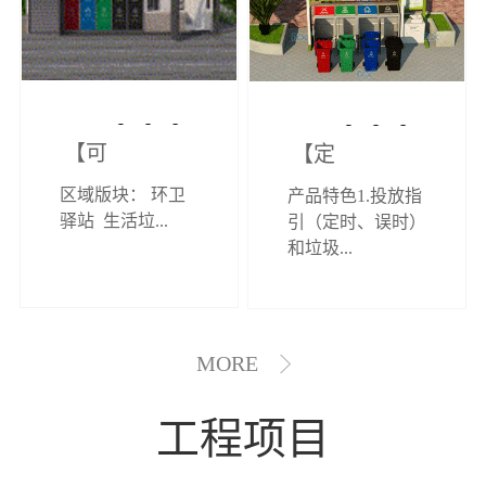
【可定制】综
【定制效果展
区域版块： 环卫
产品特色1.投放指
合环卫驿站
示】垃圾分类
驿站 生活垃...
引（定时、误时）
和垃圾...
亭
MORE
工程项目