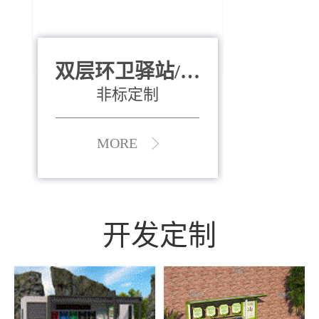
双层环卫驿站/资
全运会垃圾桶
880*400*970mm
源收集中心
（广州）
非标定制
MORE
MORE
开发定制