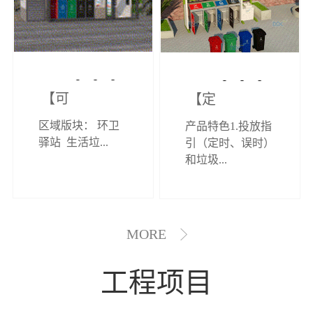
【可定制】综
【定制效果展
区域版块： 环卫
产品特色1.投放指
合环卫驿站
示】垃圾分类
驿站 生活垃...
引（定时、误时）
和垃圾...
亭
MORE
工程项目