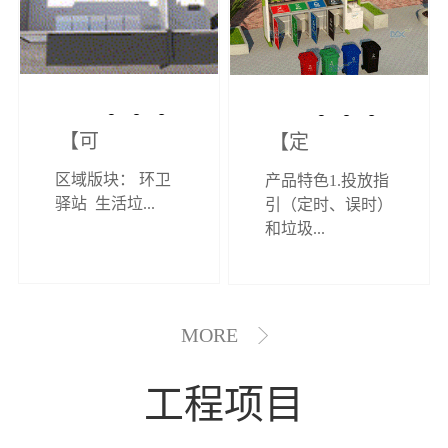
【可定制】综
【定制效果展
区域版块： 环卫
产品特色1.投放指
合环卫驿站
示】垃圾分类
驿站 生活垃...
引（定时、误时）
和垃圾...
亭
MORE
工程项目