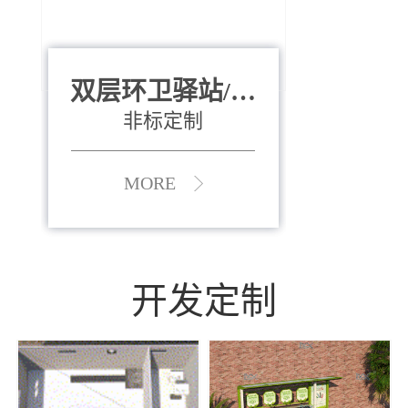
双层环卫驿站/资
全运会垃圾桶
880*400*970mm
源收集中心
（广州）
非标定制
MORE
MORE
开发定制