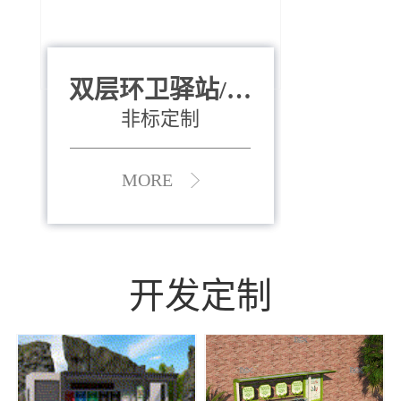
双层环卫驿站/资
全运会垃圾桶
880*400*970mm
源收集中心
（广州）
非标定制
MORE
MORE
开发定制