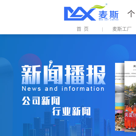
个
首 页
麦斯工厂