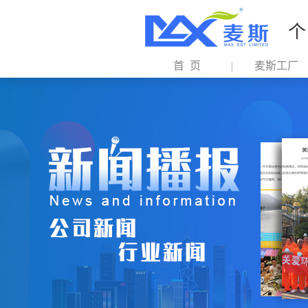
个
首 页
麦斯工厂